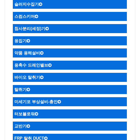
슬러지수집기
ㆍ복열 볼베어링 장착한 비금속체인
ㆍ비금속 체인컨베어식
ㆍ원형슬러지
ㆍ싸이폰식
ㆍ미다식
ㆍ수중대차식
스컴스키머
플라이트 슬러지 수집기
ㆍ디퍼 스컴스키머
ㆍ파이프 스컴스키머
ㆍ헬리컬 스컴스키머
ㆍ가압부상식
침사분리(세정)기
응집기
약품 용해설비
응축수 드레인밸브
바이오 탈취기
탈취기
미세기포 부상설비-총인
터보블로워
교반기
FRP 탈취 DUCT