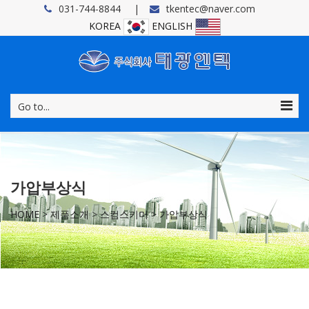
031-744-8844
tkentec@naver.com
KOREA
ENGLISH
Go to...
가압부상식
HOME
>
제품소개
>
스컴스키머
>
가압부상식