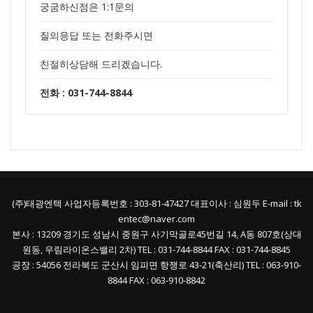
궁굼하신점은 1:1문의
질의응답 또는 전화주시면
친절히상담해 드리겠습니다.
전화 : 031-744-8844
(주)태광엔텍 사업자등록번호 : 303-81-47427 대표이사 : 심원두 E-mail : tk
entec@naver.com
본사 : 13209 경기도 성남시 중원구 사기막골로45번길 14, A동 807호(상대
원동, 우림라이온스밸리 2차) TEL : 031-744-8844 FAX : 031-744-8845
공장 : 54056 전라북도 군산시 임피면 항쟁로 43-21(축산리) TEL : 063-910-
8844 FAX : 063-910-8842