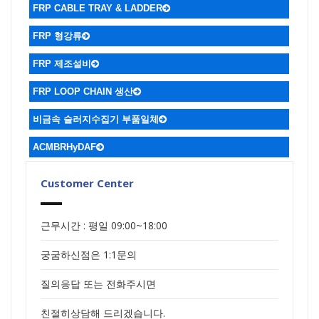
ㆍGRATING & STRUCTURAL
ㆍ적용사례
FRP CABLE TRAY & LADDER
FRP 형강류
FRP 제조설비
FRP LOOP CHAIN 생산
비금속 슬러지수집기 부품일체
ACMBRHyDAF
Customer Center
근무시간 : 평일 09:00~18:00
궁굼하신점은 1:1문의
질의응답 또는 전화주시면
친절히상담해 드리겠습니다.