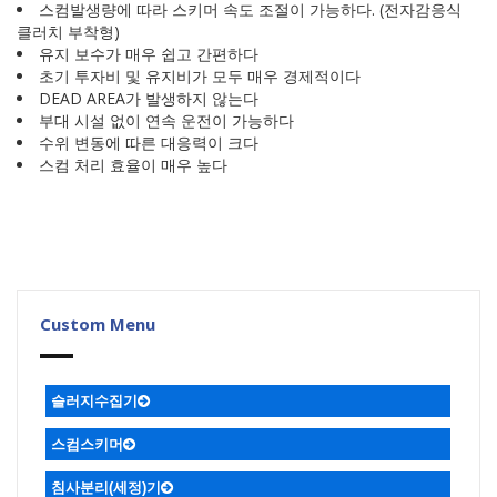
스컴발생량에 따라 스키머 속도 조절이 가능하다. (전자감응식
클러치 부착형)
유지 보수가 매우 쉽고 간편하다
초기 투자비 및 유지비가 모두 매우 경제적이다
DEAD AREA가 발생하지 않는다
부대 시설 없이 연속 운전이 가능하다
수위 변동에 따른 대응력이 크다
스컴 처리 효율이 매우 높다
Custom Menu
슬러지수집기
ㆍ복열 볼베어링 장착한 비금속체인
ㆍ비금속 체인컨베어식
ㆍ원형슬러지
ㆍ싸이폰식
ㆍ미다식
ㆍ수중대차식
스컴스키머
플라이트 슬러지 수집기
ㆍ디퍼 스컴스키머
ㆍ파이프 스컴스키머
ㆍ헬리컬 스컴스키머
ㆍ가압부상식
침사분리(세정)기