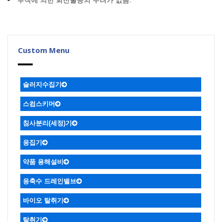
Custom Menu
슬러지수집기
ㆍ복열 볼베어링 장착한 비금속체인
ㆍ비금속 체인컨베어식
ㆍ원형슬러지
ㆍ싸이폰식
ㆍ미다식
ㆍ수중대차식
스컴스키머
플라이트 슬러지 수집기
ㆍ디퍼 스컴스키머
ㆍ파이프 스컴스키머
ㆍ헬리컬 스컴스키머
ㆍ가압부상식
침사분리(세정)기
응집기
약품 용해설비
응축수 드레인밸브
바이오 탈취기
탈취기