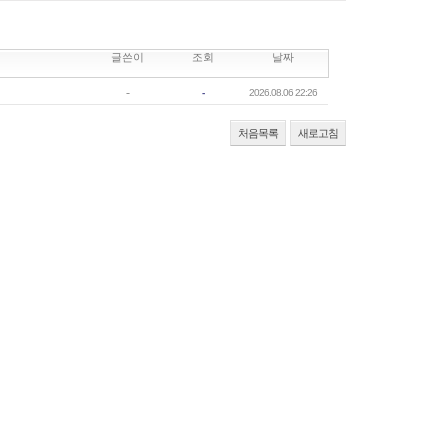
글쓴이
조회
날짜
-
-
2026.08.06 22:26
처음목록
새로고침