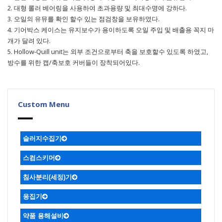
2. 대형 롤러 베어링을 사용하여 초과용량 및 최대수명에 강하다.
3. 오일의 유뮤를 확인 할수 있는 점검창을 보유하였다.
4. 기어박스 케이스는 유지보수가 용이하도록 오일 주입 및 배출용 꼭지 마
개가 달려 있다.
5. Hollow-Quill unit는 외부 조건으로부터 축을 보호할수 있도록 하였고,
방수를 위한 캡/축보호 커버들이 장착되어있다.
Custom Menu
슬러지수집기
ㆍ복열 볼베어링 장착한 비금속체인
ㆍ비금속 체인컨베어식
ㆍ원형슬러지
ㆍ싸이폰식
ㆍ미다식
ㆍ수중대차식
스컴스키머
플라이트 슬러지 수집기
ㆍ디퍼 스컴스키머
ㆍ파이프 스컴스키머
ㆍ헬리컬 스컴스키머
ㆍ가압부상식
침사분리(세정)기
응집기
약품 용해설비