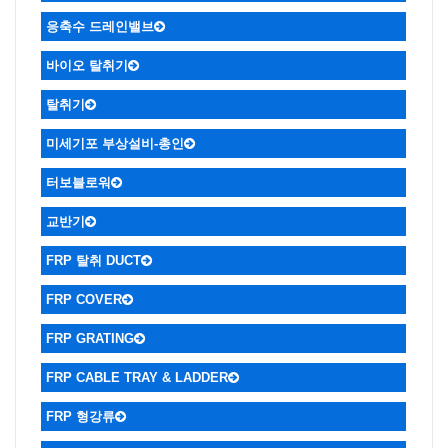
응축수 드레인밸브
바이오 탈취기
탈취기
미세기포 부상설비-총인
터보블로워
교반기
FRP 탈취 DUCT
FRP COVER
FRP GRATING
ㆍGRATING & STRUCTURAL
ㆍ적용사례
FRP CABLE TRAY & LADDER
FRP 형강류