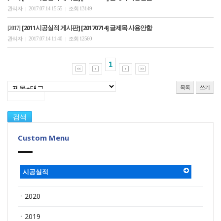
관리자
2017.07.14 15:55
조회 13149
|
|
[2011시공실적 게시판] [20170714] 글제목 사용안함
[2017]
관리자
2017.07.14 11:40
조회 12560
|
|
1
목록
쓰기
Custom Menu
시공실적
ㆍ2020
ㆍ2019