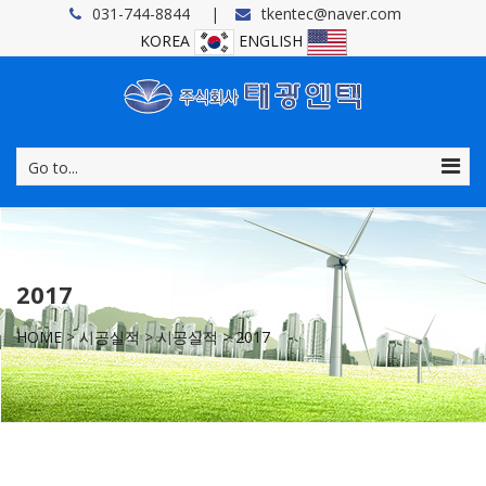
031-744-8844
tkentec@naver.com
KOREA
ENGLISH
Go to...
2017
HOME
>
시공실적
>
시공실적
>
2017